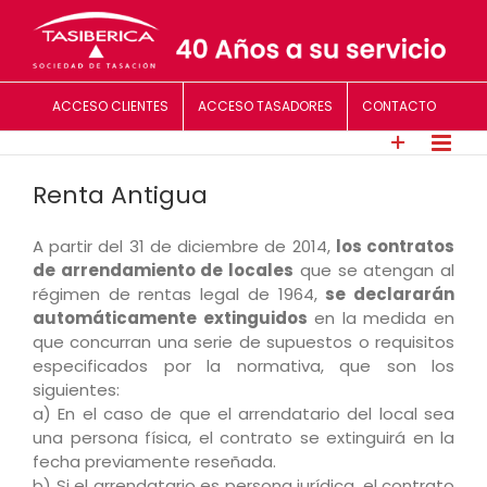
Saltar
al
contenido
ACCESO CLIENTES
ACCESO TASADORES
CONTACTO
Renta Antigua
A partir del 31 de diciembre de 2014,
los contratos
de arrendamiento de locales
que se atengan al
régimen de rentas legal de 1964,
se declararán
automáticamente extinguidos
en la medida en
que concurran una serie de supuestos o requisitos
especificados por la normativa, que son los
siguientes:
a) En el caso de que el arrendatario del local sea
una persona física, el contrato se extinguirá en la
fecha previamente reseñada.
b) Si el arrendatario es persona jurídica, el contrato