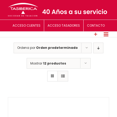
Saltar
al
contenido
ACCESO CLIENTES
ACCESO TASADORES
CONTACTO
Ordena por
Orden predeterminado
Mostrar
12 productos