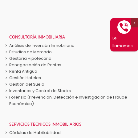
Las
opciones
se
pueden
elegir
en
CONSULTORÍA INMOBILIARIA
Le
la
Análisis de Inversión Inmobiliaria
llamamos
página
Estudios de Mercado
de
Gestoría Hipotecaria
producto
Renegociación de Rentas
Renta Antigua
Gestión Hoteles
Gestión del Suelo
Inventarios y Control de Stocks
Forensic (Prevención, Detección e Investigación de Fraude
Económico)
SERVICIOS TÉCNICOS INMOBILIARIOS
Cédulas de Habitabilidad