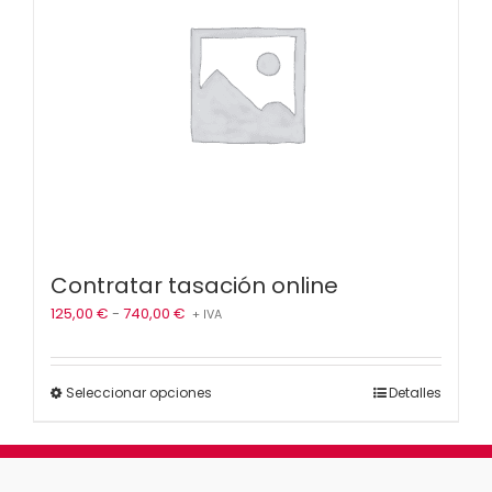
Contratar tasación online
Rango
125,00
€
-
740,00
€
+ IVA
de
precios:
desde
Este
Seleccionar opciones
Detalles
125,00 €
producto
hasta
tiene
740,00 €
múltiples
variantes.