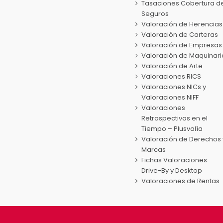
pueden
Tasaciones Cobertura d
elegir
Seguros
en
Valoración de Herencias
la
Valoración de Carteras
página
Valoración de Empresas
de
Valoración de Maquinari
producto
Valoración de Arte
Valoraciones RICS
Valoraciones NICs y
Valoraciones NIFF
Valoraciones
Retrospectivas en el
Tiempo – Plusvalía
Valoración de Derechos 
Marcas
Fichas Valoraciones
Drive-By y Desktop
Valoraciones de Rentas