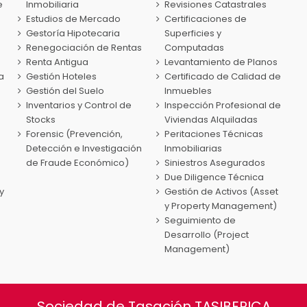
e
Inmobiliaria
Revisiones Catastrales
Estudios de Mercado
Certificaciones de
Gestoría Hipotecaria
Superficies y
Renegociación de Rentas
Computadas
Renta Antigua
Levantamiento de Planos
a
Gestión Hoteles
Certificado de Calidad de
Gestión del Suelo
Inmuebles
Inventarios y Control de
Inspección Profesional de
Stocks
Viviendas Alquiladas
Forensic (Prevención,
Peritaciones Técnicas
Detección e Investigación
Inmobiliarias
de Fraude Económico)
Siniestros Asegurados
Due Diligence Técnica
y
Gestión de Activos (Asset
y Property Management)
Seguimiento de
Desarrollo (Project
Management)
Sociedad de Tasación TASIBERICA