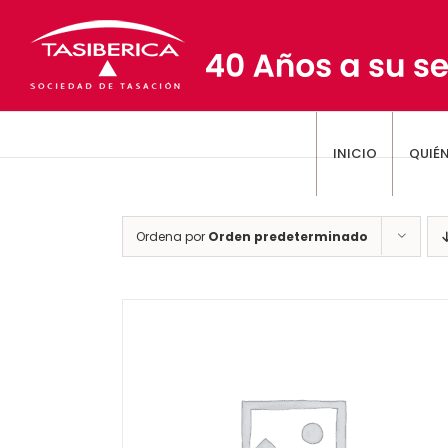
Saltar
al
contenido
INICIO
QUIÉ
Ordena por
Orden predeterminado