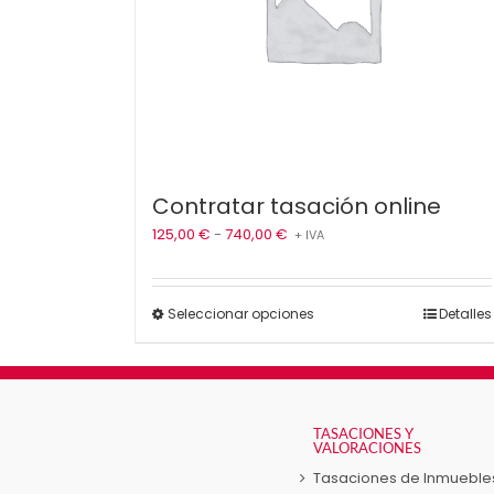
Contratar tasación online
Rango
125,00
€
-
740,00
€
+ IVA
de
precios:
desde
Este
Seleccionar opciones
Detalles
125,00 €
producto
hasta
tiene
740,00 €
múltiples
variantes.
Las
TASACIONES Y
VALORACIONES
opciones
se
Tasaciones de Inmueble