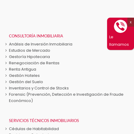
Las
opciones
se
pueden
elegir
en
CONSULTORÍA INMOBILIARIA
Le
la
Análisis de Inversión Inmobiliaria
llamamos
página
Estudios de Mercado
de
Gestoría Hipotecaria
producto
Renegociación de Rentas
Renta Antigua
Gestión Hoteles
Gestión del Suelo
Inventarios y Control de Stocks
Forensic (Prevención, Detección e Investigación de Fraude
Económico)
SERVICIOS TÉCNICOS INMOBILIARIOS
Cédulas de Habitabilidad