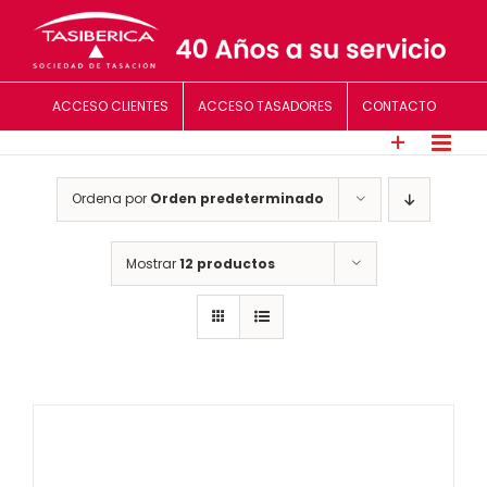
Saltar
al
contenido
ACCESO CLIENTES
ACCESO TASADORES
CONTACTO
Ordena por
Orden predeterminado
Mostrar
12 productos