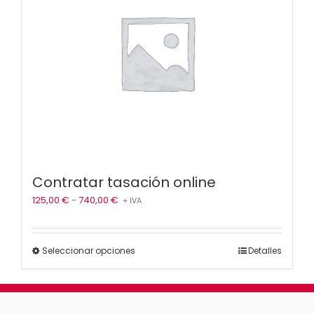
Contratar tasación online
Rango
125,00
€
-
740,00
€
+ IVA
de
precios:
desde
Este
Seleccionar opciones
Detalles
125,00 €
producto
hasta
tiene
740,00 €
múltiples
variantes.