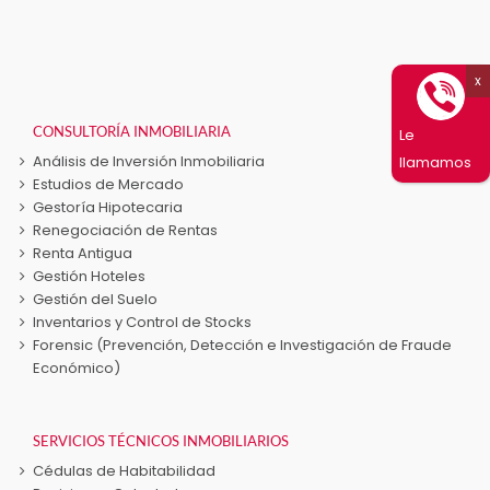
Las
opciones
se
pueden
elegir
en
CONSULTORÍA INMOBILIARIA
Le
la
Análisis de Inversión Inmobiliaria
llamamos
página
Estudios de Mercado
de
Gestoría Hipotecaria
producto
Renegociación de Rentas
Renta Antigua
Gestión Hoteles
Gestión del Suelo
Inventarios y Control de Stocks
Forensic (Prevención, Detección e Investigación de Fraude
Económico)
SERVICIOS TÉCNICOS INMOBILIARIOS
Cédulas de Habitabilidad