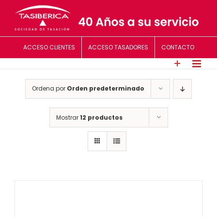
Saltar
al
contenido
ACCESO CLIENTES
ACCESO TASADORES
CONTACTO
Ordena por
Orden predeterminado
Mostrar
12 productos