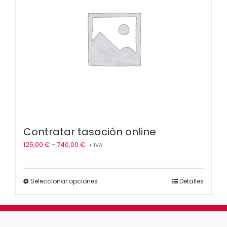
Contratar tasación online
Rango
125,00
€
-
740,00
€
+ IVA
de
precios:
desde
Este
Seleccionar opciones
Detalles
125,00 €
producto
hasta
tiene
740,00 €
múltiples
variantes.