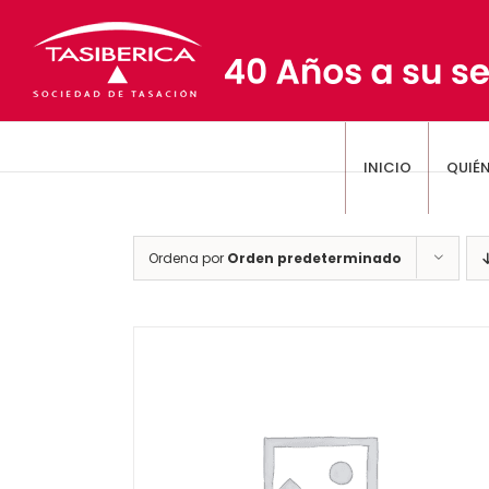
Saltar
al
contenido
INICIO
QUIÉ
Ordena por
Orden predeterminado