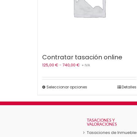
Contratar tasación online
Rango
125,00
€
-
740,00
€
+ IVA
de
precios:
desde
Este
Seleccionar opciones
Detalles
125,00 €
producto
hasta
tiene
740,00 €
múltiples
variantes.
Las
TASACIONES Y
VALORACIONES
opciones
se
Tasaciones de Inmueble