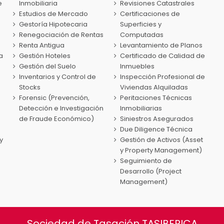
e
Inmobiliaria
Revisiones Catastrales
Estudios de Mercado
Certificaciones de
Gestoría Hipotecaria
Superficies y
Renegociación de Rentas
Computadas
Renta Antigua
Levantamiento de Planos
a
Gestión Hoteles
Certificado de Calidad de
Gestión del Suelo
Inmuebles
Inventarios y Control de
Inspección Profesional de
Stocks
Viviendas Alquiladas
Forensic (Prevención,
Peritaciones Técnicas
Detección e Investigación
Inmobiliarias
de Fraude Económico)
Siniestros Asegurados
Due Diligence Técnica
y
Gestión de Activos (Asset
y Property Management)
Seguimiento de
Desarrollo (Project
Management)
Sociedad de Tasación TASIBERICA