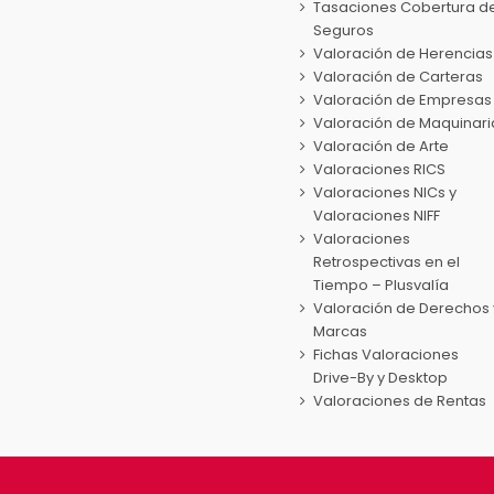
pueden
Tasaciones Cobertura d
elegir
Seguros
en
Valoración de Herencias
la
Valoración de Carteras
página
Valoración de Empresas
de
Valoración de Maquinari
producto
Valoración de Arte
Valoraciones RICS
Valoraciones NICs y
Valoraciones NIFF
Valoraciones
Retrospectivas en el
Tiempo – Plusvalía
Valoración de Derechos 
Marcas
Fichas Valoraciones
Drive-By y Desktop
Valoraciones de Rentas