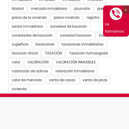
Madrid
mercado inmobiliario
plusvalía
precio
precio de la vivienda
precio vivienda
registro
Le
sector inmobiliario
sociedad de tasación
llamamos
sociedades de tasación
sociedad tasacion
Socimi
superficie
tasaciones
tasaciones inmobiliarias
tasacion oficial
TASACIÓN
Tasación homologada
valor
VALORACIÓN
VALORACIÓN INMUEBLES
valoración de activos
valoración inmobiliaria
valor de mercado
venta de casas
venta de pisos
vivienda