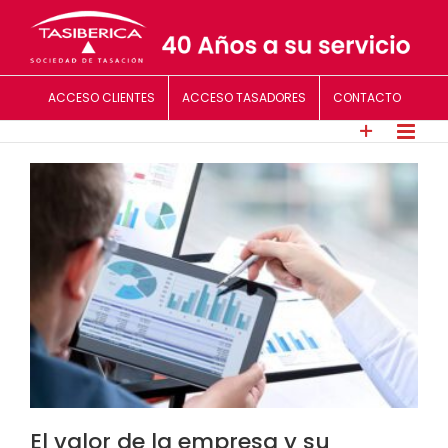
Saltar
al
contenido
ACCESO CLIENTES
ACCESO TASADORES
CONTACTO
El valor de la empresa y su