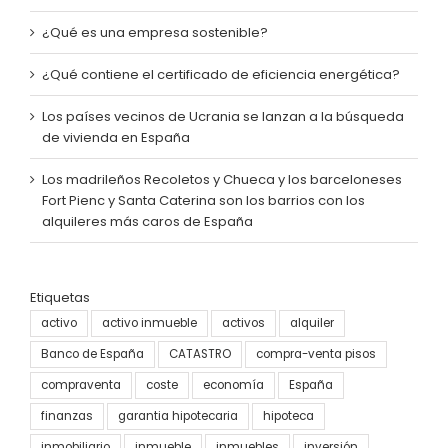
¿Qué es una empresa sostenible?
¿Qué contiene el certificado de eficiencia energética?
Los países vecinos de Ucrania se lanzan a la búsqueda
de vivienda en España
Los madrileños Recoletos y Chueca y los barceloneses
Fort Pienc y Santa Caterina son los barrios con los
alquileres más caros de España
Etiquetas
activo
activo inmueble
activos
alquiler
Banco de España
CATASTRO
compra-venta pisos
compraventa
coste
economía
España
finanzas
garantia hipotecaria
hipoteca
inmobiliario
inmueble
inmuebles
inversión